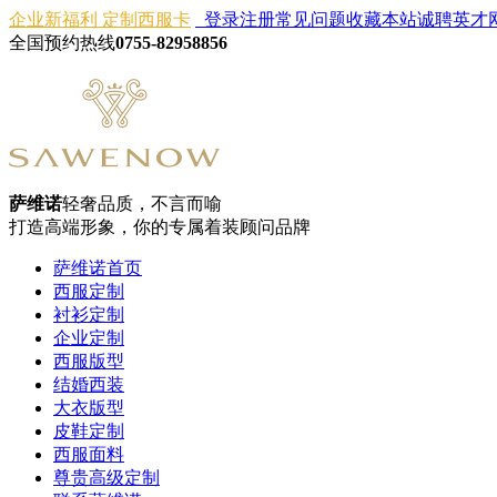
企业新福利 定制西服卡
登录
注册
常见问题
收藏本站
诚聘英才
全国预约热线
0755-82958856
萨维诺
轻奢品质，不言而喻
打造高端形象，你的专属着装顾问品牌
萨维诺首页
西服定制
衬衫定制
企业定制
西服版型
结婚西装
大衣版型
皮鞋定制
西服面料
尊贵高级定制