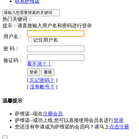
联系萨维诺
热门关键词：
提示：
请直接输入
用户名
和
密码
进行登录
用户名：
记住用户名
密 码：
验证码：
看不清？！
[
忘记密码？
]
[
没有帐号？
]
温馨提示
萨维诺--现在
注册会员
萨维诺--成功上线,您可以直接使用会员名进行
登录
您还没有申请成为萨维诺的会员吗？请马上
点击注册