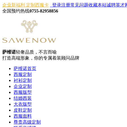
企业新福利 定制西服卡
登录
注册
常见问题
收藏本站
诚聘英才
全国预约热线
0755-82958856
萨维诺
轻奢品质，不言而喻
打造高端形象，你的专属着装顾问品牌
萨维诺首页
西服定制
衬衫定制
企业定制
西服版型
结婚西装
大衣版型
皮鞋定制
西服面料
尊贵高级定制