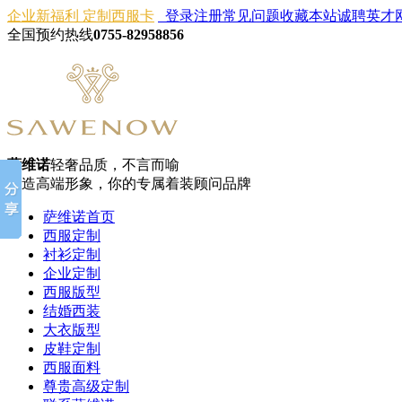
企业新福利 定制西服卡
登录
注册
常见问题
收藏本站
诚聘英才
全国预约热线
0755-82958856
萨维诺
轻奢品质，不言而喻
打造高端形象，你的专属着装顾问品牌
萨维诺首页
西服定制
衬衫定制
企业定制
西服版型
结婚西装
大衣版型
皮鞋定制
西服面料
尊贵高级定制