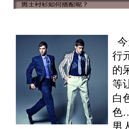
今
行
的
等
白
色
男